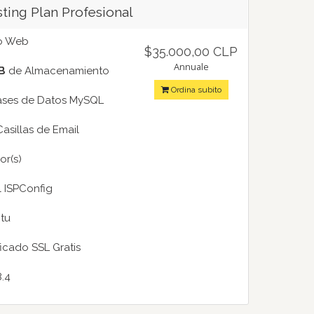
ting Plan Profesional
io Web
$35.000,00 CLP
Annuale
B
de Almacenamiento
Ordina subito
ses de Datos MySQL
asillas de Email
or(s)
 ISPConfig
tu
ficado SSL Gratis
.4