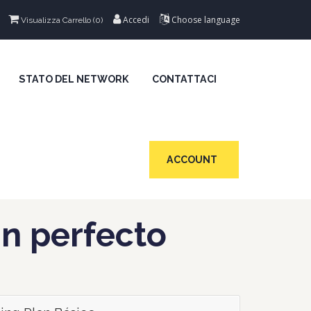
Accedi
Choose language
Visualizza Carrello (
0
)
STATO DEL NETWORK
CONTATTACI
ACCOUNT
an perfecto