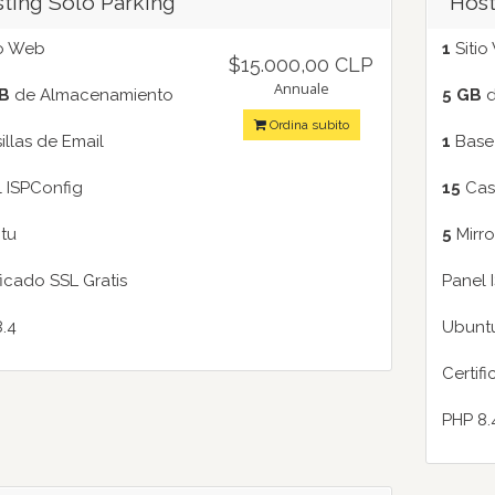
ting Sólo Parking
Host
io Web
1
Sitio
$15.000,00 CLP
Annuale
B
de Almacenamiento
5 GB
d
Ordina subito
llas de Email
1
Base
 ISPConfig
15
Casi
tu
5
Mirro
ficado SSL Gratis
Panel 
.4
Ubunt
Certif
PHP 8.