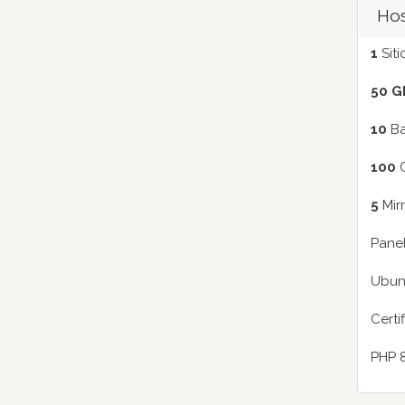
Hos
1
Sit
50 G
10
Ba
100
C
5
Mirr
Panel
Ubun
Certi
PHP 8