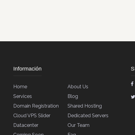
Información
S
Home
About Us
Services
Blog
Domain Registration
Shared Hosting
Cloud VPS Slider
Dedicated Servers
Datacenter
Our Team
Coming Soon
Faq