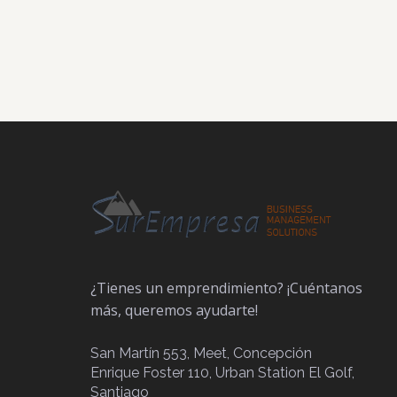
¿Tienes un emprendimiento? ¡Cuéntanos
más, queremos ayudarte!
San Martín 553, Meet, Concepción
Enrique Foster 110, Urban Station El Golf,
Santiago