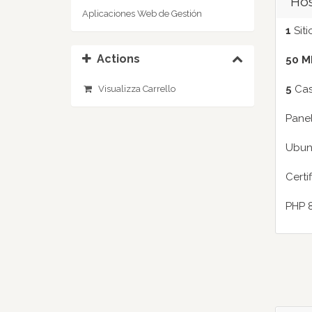
Hos
Aplicaciones Web de Gestión
1
Sit
Actions
50 M
5
Casi
Visualizza Carrello
Panel
Ubun
Certi
PHP 8