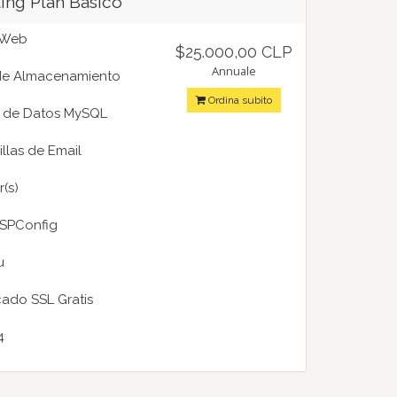
ing Plan Básico
 Web
$25.000,00 CLP
Annuale
e Almacenamiento
Ordina subito
 de Datos MySQL
llas de Email
r(s)
ISPConfig
u
icado SSL Gratis
4