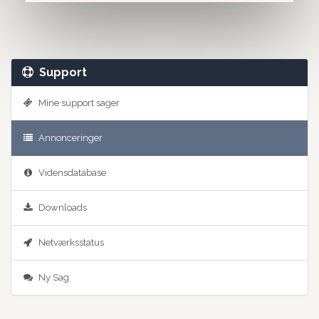
Support
Mine support sager
Annonceringer
Vidensdatabase
Downloads
Netværksstatus
Ny Sag