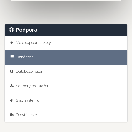
Podpora
Moje support tickety
Oznámení
Databáze řešení
Soubory pro stažení
Stav systému
Otevřít ticket