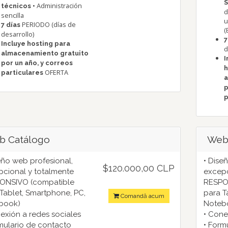
S
• Administración
técnicos
d
sencilla
u
PERIODO (días de
7 días
(
desarrollo)
7
Incluye hosting para
d
almacenamiento gratuito
I
por un año, y correos
h
OFERTA
particulares
a
p
p
b Catálogo
Web
eño web profesional,
• Dise
$120.000,00 CLP
cional y totalmente
excepc
ONSIVO (compatible
RESPO
Tablet, Smartphone, PC,
para T
Comandă acum
book)
Noteb
exión a redes sociales
• Cone
mulario de contacto
• Form