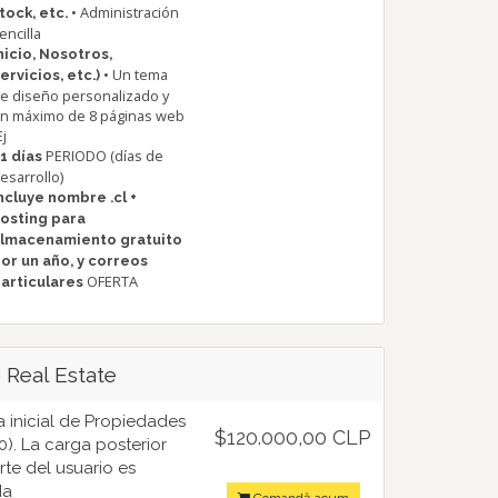
• Administración
tock, etc.
encilla
nicio, Nosotros,
• Un tema
ervicios, etc.)
e diseño personalizado y
n máximo de 8 páginas web
Ej
PERIODO (días de
1 días
esarrollo)
ncluye nombre .cl +
osting para
lmacenamiento gratuito
or un año, y correos
OFERTA
articulares
Real Estate
a inicial de Propiedades
$120.000,00 CLP
10). La carga posterior
rte del usuario es
da