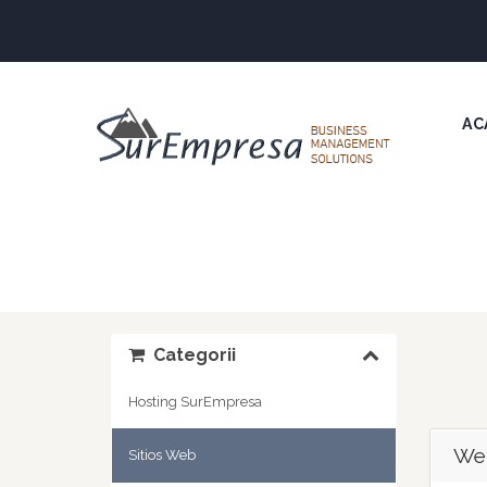
AC
Categorii
Hosting SurEmpresa
We
Sitios Web