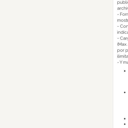
publi
archi
- For
mostr
- Con
indic
- Car
(Max.
por p
ilimi
- Y m