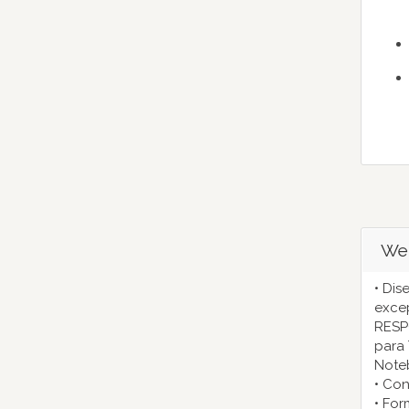
We
• Dis
excep
RESP
para 
Note
• Con
• For