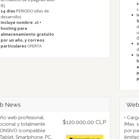
s
(Ej
s
PERIODO (días de
14 días
I
desarrollo)
S
Incluye nombre .cl +
d
hosting para
u
almacenamiento gratuito
(
por un año, y correos
2
OFERTA
particulares
d
I
h
a
p
p
b News
Web 
eño web profesional,
• Carg
$120.000,00 CLP
cional y totalmente
(Max. 
ONSIVO (compatible
por pa
Tablet, Smartphone, PC,
ilimita