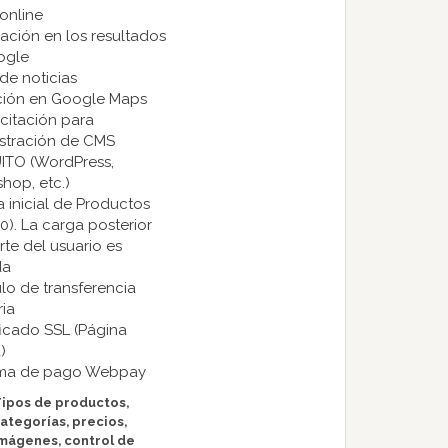
 online
xación en los resultados
ogle
 de noticias
rción en Google Maps
citación para
stración de CMS
ITO (WordPress,
shop, etc.)
a inicial de Productos
20). La carga posterior
rte del usuario es
da
lo de transferencia
ia
ificado SSL (Página
)
tema de pago Webpay
ipos de productos,
ategorías, precios,
mágenes, control de