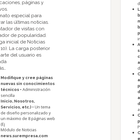
caciones, páginas y
d
vos.
L
mato especial para
b
m
ar las últimas noticias.
b
tador de visitas con
p
ador de popularidad.
i
ga inicial de Noticias
A
 10). La carga posterior
s
arte del usuario es
c
tada
a
ás…
d
C
Modifique y cree páginas
a
nuevas sin conocimientos
p
• Administración
técnicos
sencilla
a
Inicio, Nosotros,
d
• Un tema
Servicios, etc.)
a
de diseño personalizado y
C
un máximo de 8 páginas web
p
(Ej
P
Módulo de Noticias
O
news.surempresa.com
e