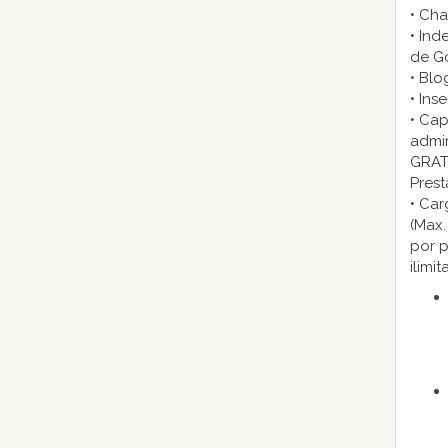
• Cha
• Ind
de G
• Blo
• Ins
• Cap
admi
GRAT
Prest
• Car
(Max.
por p
ilimi