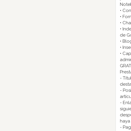
Note
• Con
• For
• Cha
• Ind
de G
• Blo
• Ins
• Cap
admi
GRAT
Prest
- Tít
dest
- Pos
artíc
- Enl
sigui
despu
haya 
- Pa