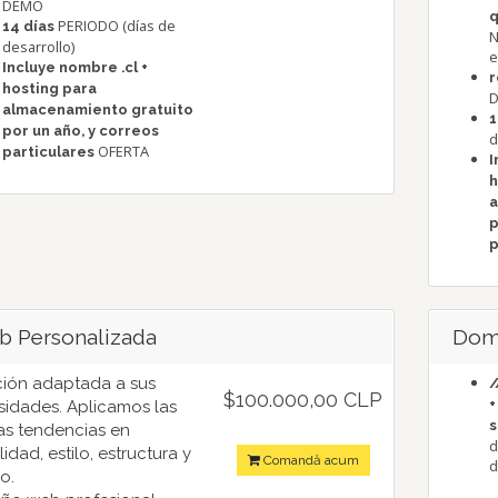
DEMO
q
PERIODO (días de
14 días
N
desarrollo)
e
Incluye nombre .cl +
r
hosting para
almacenamiento gratuito
1
por un año, y correos
d
OFERTA
particulares
I
h
a
p
p
 Personalizada
Domi
ción adaptada a sus
/
$100.000,00 CLP
+
idades. Aplicamos las
s
as tendencias en
d
lidad, estilo, estructura y
Comandă acum
d
o.