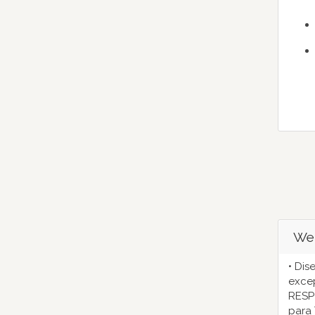
We
• Dis
excep
RESP
para 