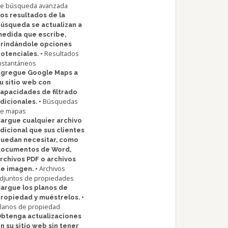
e búsqueda avanzada
os resultados de la
úsqueda se actualizan a
edida que escribe,
rindándole opciones
• Resultados
otenciales.
nstantáneos
gregue Google Maps a
u sitio web con
apacidades de filtrado
• Búsquedas
dicionales.
e mapas
argue cualquier archivo
dicional que sus clientes
uedan necesitar, como
documentos de Word,
rchivos PDF o archivos
• Archivos
e imagen.
djuntos de propiedades
argue los planos de
•
ropiedad y muéstrelos.
lanos de propiedad
btenga actualizaciones
n su sitio web sin tener