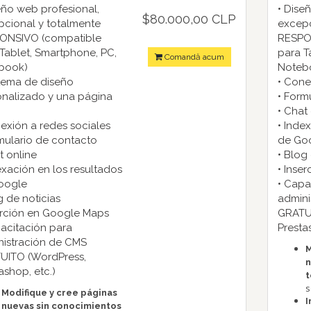
eño web profesional,
• Dise
$80.000,00 CLP
cional y totalmente
excepc
ONSIVO (compatible
RESPO
Tablet, Smartphone, PC,
para T
Comandă acum
book)
Noteb
tema de diseño
• Cone
nalizado y una página
• Form
• Chat
exión a redes sociales
• Inde
mulario de contacto
de Go
t online
• Blog
exación en los resultados
• Inse
oogle
• Capa
g de noticias
admini
erción en Google Maps
GRATU
acitación para
Presta
nistración de CMS
M
UITO (WordPress,
n
ashop, etc.)
t
s
Modifique y cree páginas
I
nuevas sin conocimientos