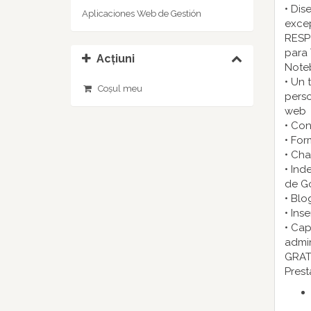
• Dis
Aplicaciones Web de Gestión
excep
RESP
para 
Acțiuni
Note
• Un 
Coșul meu
perso
web
• Con
• For
• Cha
• Ind
de G
• Blo
• Ins
• Cap
admi
GRAT
Prest