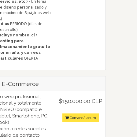
• Un tema
ervicios, etc.)
e diseño personalizado y
n máximo de 8 páginas web
Ej
PERIODO (días de
 días
esarrollo)
ncluye nombre .cl +
osting para
lmacenamiento gratuito
or un año, y correos
OFERTA
articulares
 E-Commerce
ño web profesional,
$150.000,00 CLP
ional y totalmente
NSIVO (compatible
ablet, Smartphone, PC,
Comandă acum
ook)
xión a redes sociales
ulario de contacto