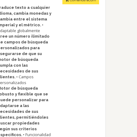
Comandă acum
raduce texto a cualquier
dioma, cambia monedas y
ambia entre el sistema
•
mperial y el métrico.
daptable globalmente
ree un número ilimitado
de campos de búsqueda
ersonalizados para
segurarse de que su
motor de búsqueda
umpla con las
ecesidades de sus
• Campos
lientes.
ersonalizados
Motor de búsqueda
obusto y flexible que se
uede personalizar para
daptarse a las
ecesidades de sus
lientes, permitiéndoles
uscar propiedades
egún sus criterios
• Funcionalidad
specíficos.