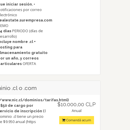
•
ue iniciar sesión.
otificaciones por correo
lectrónico
ealestate.surempresa.com
DEMO
PERIODO (días de
4 días
esarrollo)
ncluye nombre .cl +
osting para
lmacenamiento gratuito
or un año, y correos
OFERTA
articulares
nio .cl o .com
/www.nic.cl/dominios/tarifas.html)
$10.000,00 CLP
 $50 de cargo por
Anual
El
ervicio de inscripción
ominio .cl tiene un precio
Comandă acum
e $9.950 anual (https