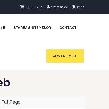
Autentificare
Limba
Coșul meu (
0
)
NȚE
STAREA SISTEMELOR
CONTACT
CONTUL MEU
eb
 FullPage