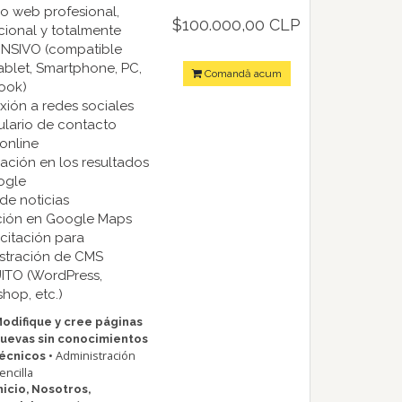
ño web profesional,
$100.000,00 CLP
ional y totalmente
NSIVO (compatible
ablet, Smartphone, PC,
Comandă acum
ook)
xión a redes sociales
ulario de contacto
 online
xación en los resultados
ogle
 de noticias
rción en Google Maps
citación para
stración de CMS
ITO (WordPress,
shop, etc.)
odifique y cree páginas
uevas sin conocimientos
• Administración
écnicos
encilla
nicio, Nosotros,