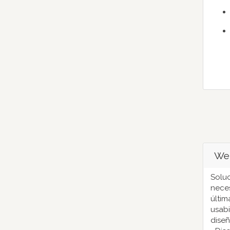
Web
Solu
neces
últim
usabi
diseñ