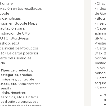
t online
• Chat
exación en los resultados
• Inde
oogle
de Go
g de noticias
• Blog
erción en Google Maps
• Inse
acitación para
• Capa
nistración de CMS
admini
UITO (WordPress,
GRATU
ashop, etc.)
Presta
ga inicial de Productos
• Carg
 20). La carga posterior
(Max. 
arte del usuario es
por pa
tada
ilimita
• Módu
Tipos de productos,
bancar
categorías, precios,
• Cert
imágenes, control de
segura
• Administración
stock, etc.
• Sis
sencilla
Inicio, Nosotros,
T
• Un tema
Servicios, etc.)
c
de diseño personalizado y
i
un máximo de 8 páginas web