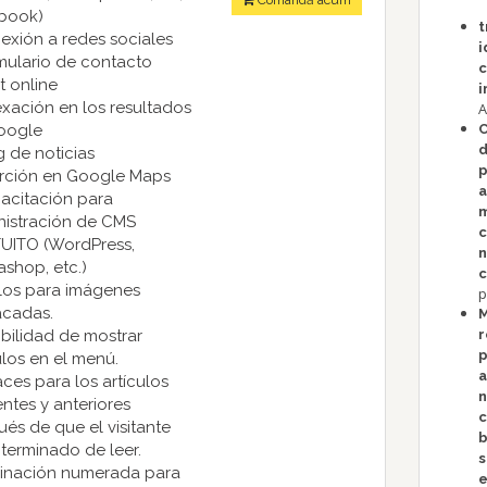
Comandă acum
book)
t
exión a redes sociales
i
mulario de contacto
c
t online
i
exación en los resultados
A
oogle
C
g de noticias
p
erción en Google Maps
a
acitación para
nistración de CMS
c
UITO (WordPress,
n
ashop, etc.)
c
ulos para imágenes
p
acadas.
ibilidad de mostrar
r
p
ulos en el menú.
a
aces para los artículos
n
entes y anteriores
c
és de que el visitante
b
terminado de leer.
s
ginación numerada para
e