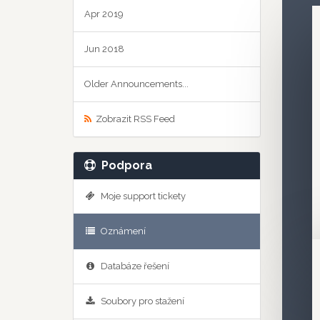
Apr 2019
Jun 2018
Older Announcements...
Zobrazit RSS Feed
Podpora
Moje support tickety
Oznámení
Databáze řešení
Soubory pro stažení