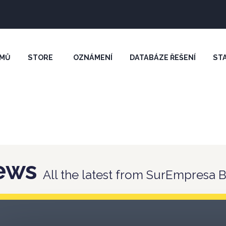
MŮ
STORE
OZNÁMENÍ
DATABÁZE ŘEŠENÍ
ST
ews
All the latest from SurEmpresa