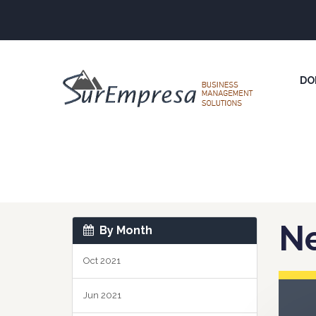
DO
N
By Month
Oct 2021
Jun 2021