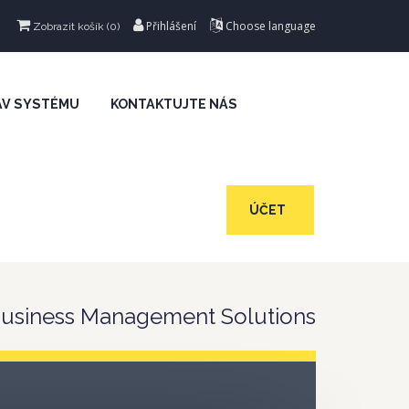
Přihlášení
Choose language
Zobrazit košík (
0
)
AV SYSTÉMU
KONTAKTUJTE NÁS
ÚČET
 Business Management Solutions